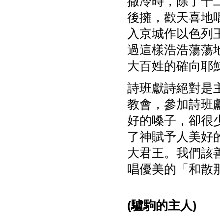
撒冷時，除了十
後擁，歡天喜地
入京城作以色列
過這樣浩浩蕩蕩
大百姓的確向耶
詩班獻詩絕對是
教會，參加詩班
好的嗓子，卻很
了神賦予人美好
大君王。我們該
唱優美的「和散
(
驢駒的主人)