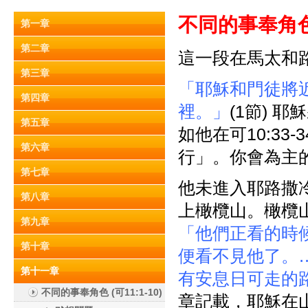
不同的事奉角色
第一章
第二章
這一段在馬太和路加
第三章
「耶穌和門徒將
第四章
裡。」
(1節) 
第五章
如他在可10:3
第六章
行」。你會為主
第七章
他未進入耶路撒
第八章
上橄欖山。橄欖山
第九章
「他們正看的時
第十章
便看不見他了。
第十一章
有安息日可走的
不同的事奉角色 (可11:1-10)
章記載，耶穌在