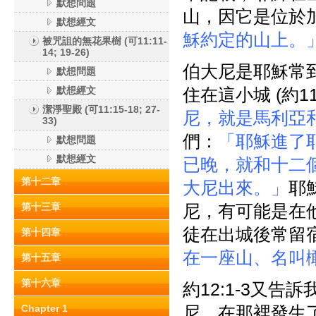
默想問題
山，因它是位於
默想經文
穌約定的山上。
被咒詛的無花果樹 (可11:11-
14; 19-26)
伯大尼是耶穌常
默想問題
默想經文
住在這小城 (約11
潔淨聖殿 (可11:15-18; 27-
尼，就是馬利亞
33)
們：
「耶穌進了
默想問題
默想經文
已晚，就和十二
第十二章
大尼出來。」
耶
第十三章
尼，有可能是在
徒在出城後常留
第十四章
在一座山、名叫
第十五章
第十六章
約12:1-3又
Chapter 1
尼，在那裡發生