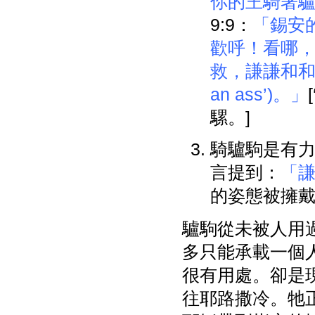
你的王騎著
9:9：
「錫安
歡呼！看哪
救，謙謙和和地騎
an ass’)。」
騾。]
騎驢駒是有
言提到：
「謙
的姿態被擁
驢駒從未被人用
多只能承載一個
很有用處。卻是
往耶路撒冷。牠