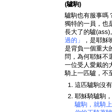
(
驢駒)
驢駒也有服事嗎
獨特的一員，也是
長大了的驢(ass
過的」
，是耶穌
是背負一個重大
問，為何耶穌不
一位受人愛戴的
騎上一匹驢，不
這匹驢駒沒
耶穌騎驢駒
驢駒，就騎