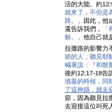
活的大能。約12
就來了，不但是
路。」
因此，他成
還告訴我們，
「
穌。」
他自己就
拉撒路的影響力不只
節的人，聽見耶
喊著說：『和散
後約12:17-18
墳墓的時候，同
了這神蹟，就去
節，因為聽見拉
去迎接這位叫死