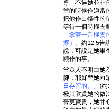
導。不過她並非
當的時候作適當
把他作出犠牲的
等待一個時機去獻
「拿著一斤極貴
擦」
。約12:5
說，可說是她畢
願作的事。
當眾人不明白她
腳，耶穌替她向
日存留的。」
(
極其欣賞她的做
膏更寶貴，她甘