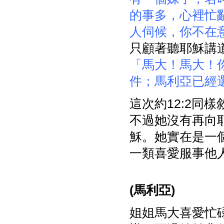
的事多，心裡忙
人伺候，你不在
只顧著聽耶穌講
「馬大！馬大！
件；馬利亞已經
這次約12:2同
不過她沒有再向
穌。她實在是一
一類喜愛服事他
(
馬利亞)
姐姐馬大喜愛忙