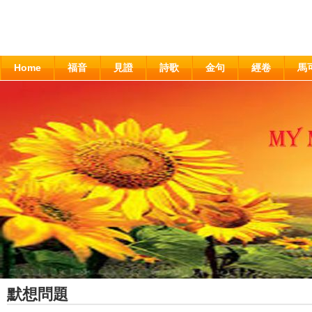
Home
福音
見證
詩歌
金句
經卷
馬
默想問題