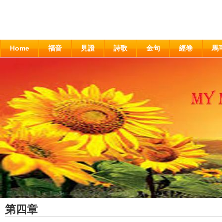
Home
福音
見證
詩歌
金句
經卷
馬
第四章