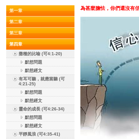
為甚麼膽怯，你們還沒有信心嗎
第一章
第二章
第三章
第四章
撒種的比喻 (可4:1-20)
默想問題
默想經文
有耳可聽，就應當聽 (可
4:21-25)
默想問題
默想經文
靈命的成長 (可4:26-34)
默想問題
默想經文
平靜風浪 (可4:35-41)