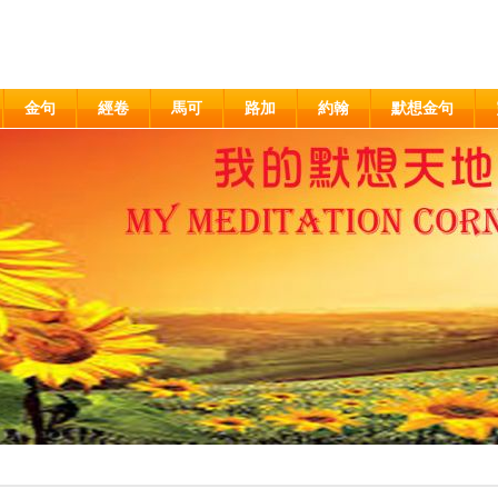
金句
經卷
馬可
路加
約翰
默想金句