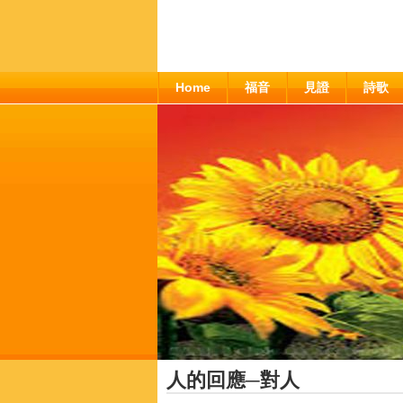
Home
福音
見證
詩歌
人的回應─對人