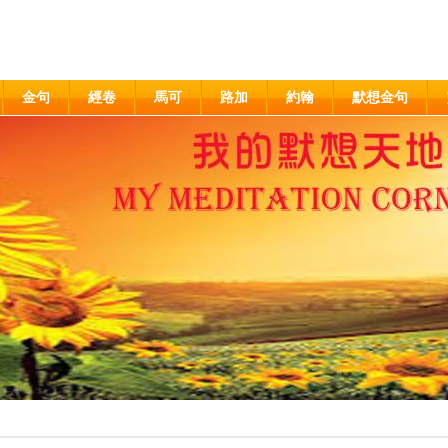
金句
經卷
馬可
路加
約翰
默想金句