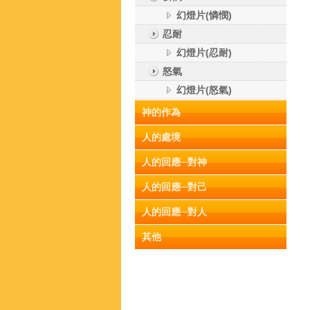
幻燈片(憐憫)
忍耐
幻燈片(忍耐)
怒氣
幻燈片(怒氣)
神的作為
人的處境
人的回應─對神
人的回應─對己
人的回應─對人
其他