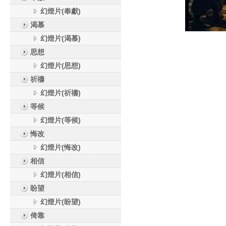
幻燈片(奉獻)
渴慕
幻燈片(渴慕)
思想
幻燈片(思想)
祈禱
幻燈片(祈禱)
等候
幻燈片(等候)
悔改
幻燈片(悔改)
相信
幻燈片(相信)
盼望
幻燈片(盼望)
倚靠