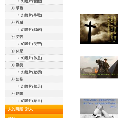
幻燈片(警醒)
爭戰
幻燈片(爭戰)
忍耐
幻燈片(忍耐)
受苦
幻燈片(受苦)
休息
幻燈片(休息)
勤勞
幻燈片(勤勞)
知足
幻燈片(知足)
結果
幻燈片(結果)
人的回應─對人