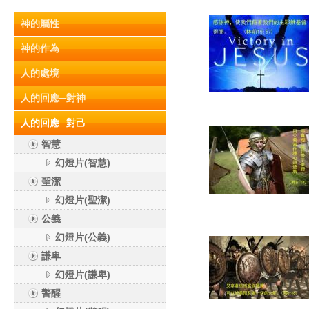
神的屬性
神的作為
人的處境
人的回應─對神
人的回應─對己
智慧
幻燈片(智慧)
聖潔
幻燈片(聖潔)
公義
幻燈片(公義)
謙卑
幻燈片(謙卑)
警醒