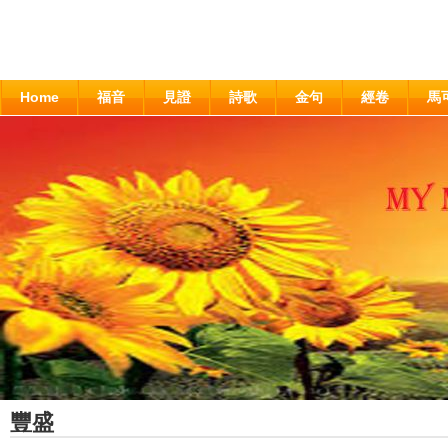
Home
福音
見證
詩歌
金句
經卷
馬
豐盛