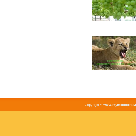
Copyright ©
www.mymedcorner