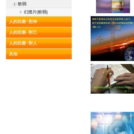
軟弱
幻燈片(軟弱)
人的回應─對神
人的回應─對己
人的回應─對人
其他