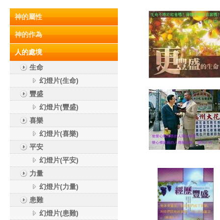
神的屬性
神的作為
人的處境
生命
幻燈片(生命)
豐盛
幻燈片(豐盛)
喜樂
幻燈片(喜樂)
平安
幻燈片(平安)
力量
幻燈片(力量)
患難
幻燈片(患難)