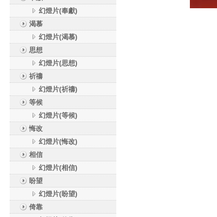
幻燈片(奉獻)
渴慕
幻燈片(渴慕)
思想
幻燈片(思想)
祈禱
幻燈片(祈禱)
等候
幻燈片(等候)
悔改
幻燈片(悔改)
相信
幻燈片(相信)
盼望
幻燈片(盼望)
倚靠