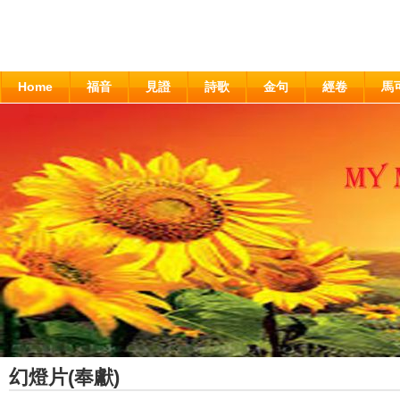
Home
福音
見證
詩歌
金句
經卷
馬
幻燈片(奉獻)