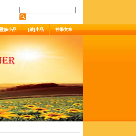
靈修小品
[續]小品
神學文章