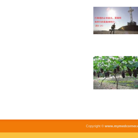
Copyright ©
www.mymedcorner