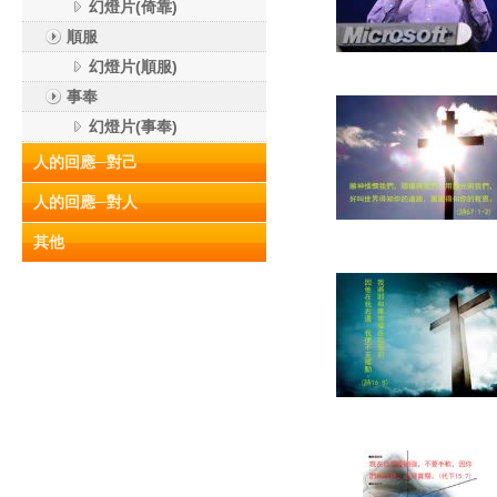
幻燈片(倚靠)
順服
幻燈片(順服)
事奉
幻燈片(事奉)
人的回應─對己
人的回應─對人
其他