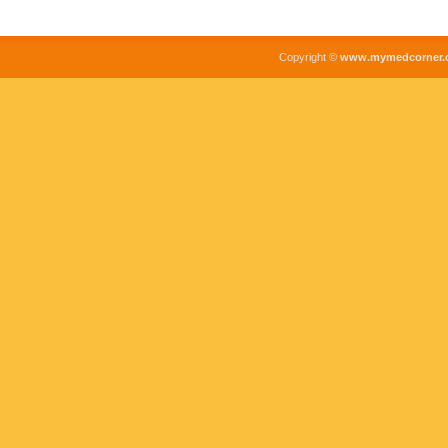
Copyright ©
www.mymedcorner