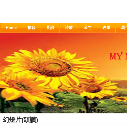
Home
福音
見證
詩歌
金句
經卷
馬
幻燈片(頌讚)