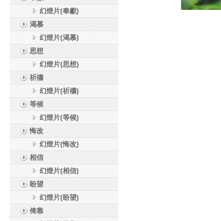
幻燈片(奉獻)
渴慕
幻燈片(渴慕)
思想
幻燈片(思想)
祈禱
幻燈片(祈禱)
等候
幻燈片(等候)
悔改
幻燈片(悔改)
相信
幻燈片(相信)
盼望
幻燈片(盼望)
倚靠