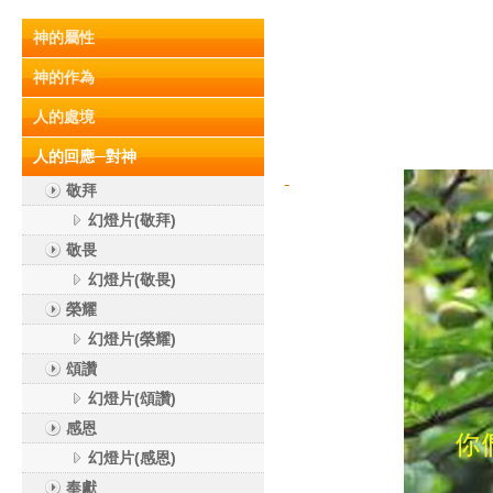
神的屬性
神的作為
人的處境
人的回應─對神
敬拜
幻燈片(敬拜)
敬畏
幻燈片(敬畏)
榮耀
幻燈片(榮耀)
頌讚
幻燈片(頌讚)
感恩
幻燈片(感恩)
奉獻