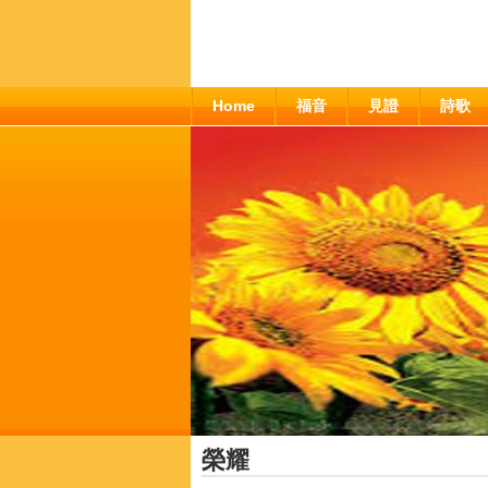
Home
福音
見證
詩歌
榮耀