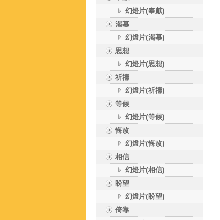
幻燈片(奉獻)
渴慕
幻燈片(渴慕)
思想
幻燈片(思想)
祈禱
幻燈片(祈禱)
等候
幻燈片(等候)
悔改
幻燈片(悔改)
相信
幻燈片(相信)
盼望
幻燈片(盼望)
倚靠