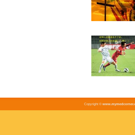
Copyright ©
www.mymedcorner