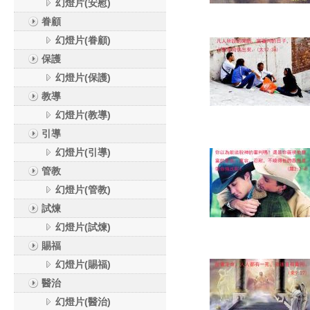
幻燈片(安慰)
眷顧
幻燈片(眷顧)
保護
幻燈片(保護)
教導
幻燈片(教導)
引導
幻燈片(引導)
管教
幻燈片(管教)
試煉
幻燈片(試煉)
賜福
幻燈片(賜福)
醫治
幻燈片(醫治)