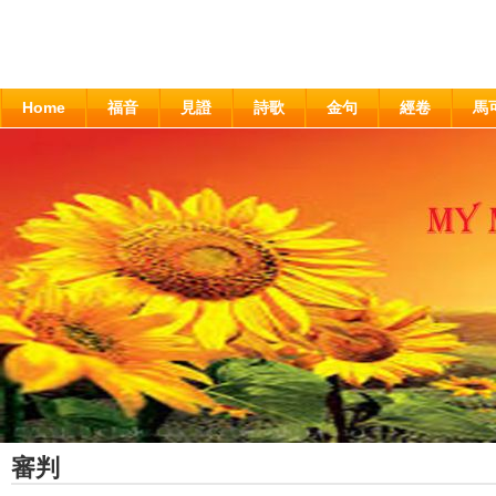
Home
福音
見證
詩歌
金句
經卷
馬
審判