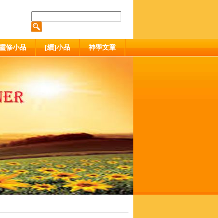
靈修小品
[續]小品
神學文章