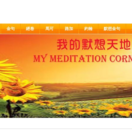
金句
經卷
馬可
路加
約翰
默想金句