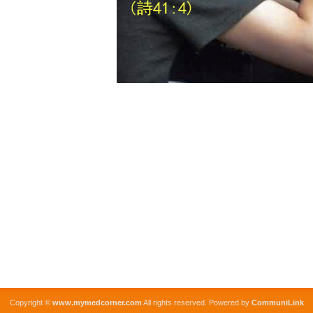
Copyright ©
www.mymedcorner.com
All rights reserved. Powered by
CommuniLink