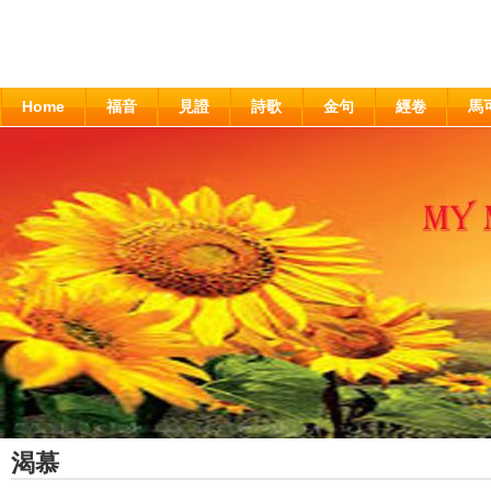
Home
福音
見證
詩歌
金句
經卷
馬
渴慕