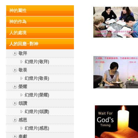
神的屬性
神的作為
人的處境
人的回應─對神
敬拜
幻燈片(敬拜)
敬畏
幻燈片(敬畏)
榮耀
幻燈片(榮耀)
頌讚
幻燈片(頌讚)
感恩
幻燈片(感恩)
奉獻