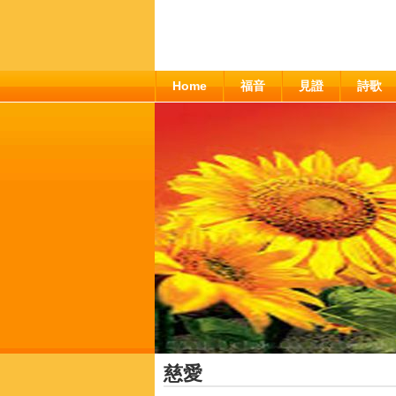
Home
福音
見證
詩歌
慈愛