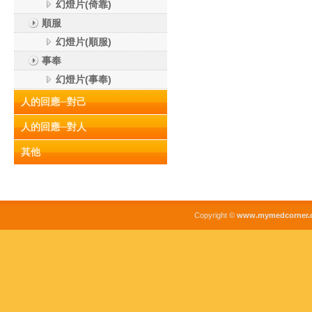
幻燈片(倚靠)
順服
幻燈片(順服)
事奉
幻燈片(事奉)
人的回應─對己
人的回應─對人
其他
Copyright ©
www.mymedcorner