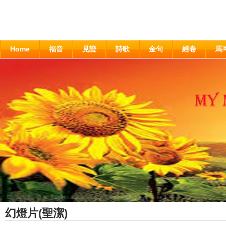
Home
福音
見證
詩歌
金句
經卷
馬
幻燈片(聖潔)