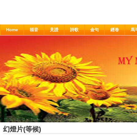
Home
福音
見證
詩歌
金句
經卷
馬
幻燈片(等候)