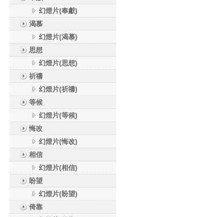
幻燈片(奉獻)
渴慕
幻燈片(渴慕)
思想
幻燈片(思想)
祈禱
幻燈片(祈禱)
等候
幻燈片(等候)
悔改
幻燈片(悔改)
相信
幻燈片(相信)
盼望
幻燈片(盼望)
倚靠