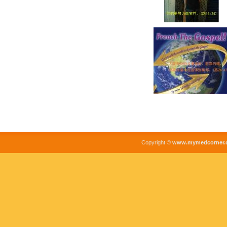
Copyright ©
www.mymedcorner