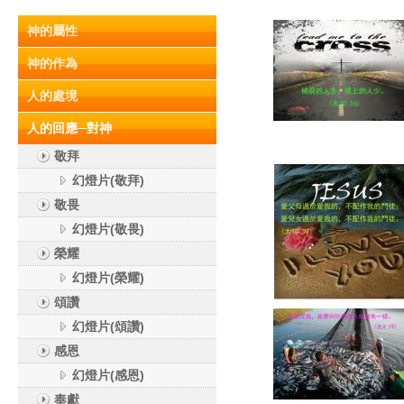
神的屬性
神的作為
人的處境
人的回應─對神
敬拜
幻燈片(敬拜)
敬畏
幻燈片(敬畏)
榮耀
幻燈片(榮耀)
頌讚
幻燈片(頌讚)
感恩
幻燈片(感恩)
奉獻