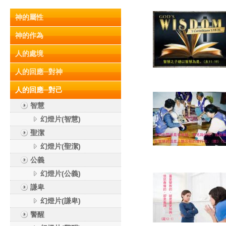
神的屬性
神的作為
人的處境
人的回應─對神
人的回應─對己
智慧
幻燈片(智慧)
聖潔
幻燈片(聖潔)
公義
幻燈片(公義)
謙卑
幻燈片(謙卑)
警醒