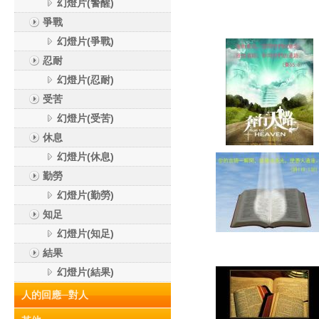
幻燈片(警醒)
爭戰
幻燈片(爭戰)
忍耐
幻燈片(忍耐)
受苦
幻燈片(受苦)
休息
幻燈片(休息)
勤勞
幻燈片(勤勞)
知足
幻燈片(知足)
結果
幻燈片(結果)
人的回應─對人