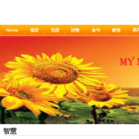
Home
福音
見證
詩歌
金句
經卷
馬
智慧