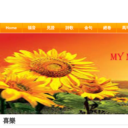
Home
福音
見證
詩歌
金句
經卷
馬
喜樂