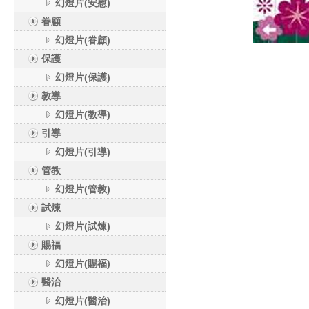
幻燈片(安慰)
眷顧
幻燈片(眷顧)
保護
幻燈片(保護)
教導
幻燈片(教導)
引導
幻燈片(引導)
管教
幻燈片(管教)
試煉
幻燈片(試煉)
賜福
幻燈片(賜福)
醫治
幻燈片(醫治)