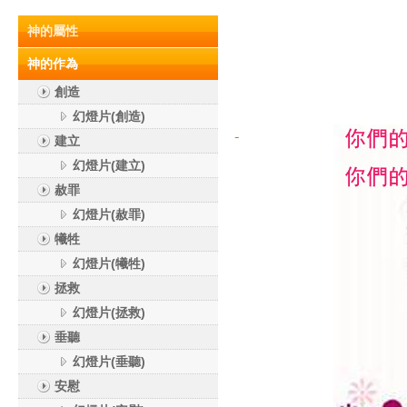
神的屬性
神的作為
創造
幻燈片(創造)
建立
幻燈片(建立)
赦罪
幻燈片(赦罪)
犧牲
幻燈片(犧牲)
拯救
幻燈片(拯救)
垂聽
幻燈片(垂聽)
安慰