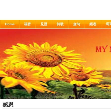
Home
福音
見證
詩歌
金句
經卷
馬
感恩