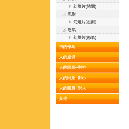
幻燈片(憐憫)
忍耐
幻燈片(忍耐)
怒氣
幻燈片(怒氣)
神的作為
人的處境
人的回應─對神
人的回應─對己
人的回應─對人
其他