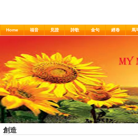
Home
福音
見證
詩歌
金句
經卷
馬
創造