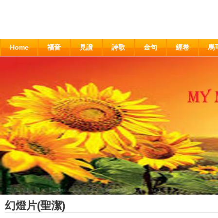
Home
福音
見證
詩歌
金句
經卷
馬
幻燈片(聖潔)