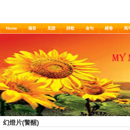
Home
福音
見證
詩歌
金句
經卷
馬
幻燈片(警醒)