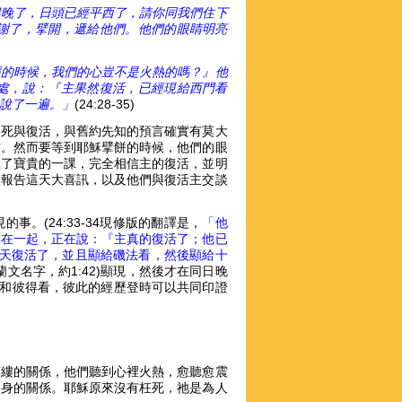
候晚了，日頭已經平西了，請你同我們住下
謝了，擘開，遞給他們。他們的眼睛明亮
經的時候，我們的心豈不是火熱的嗎？』他
處，說：『主果然復活，已經現給西門看
說了一遍。」
(24:28-35)
的死與復活，與舊約先知的預言確實有莫大
作。然而要等到耶穌擘餅的時候，他們的眼
上了寶貴的一課，完全相信主的復活，並明
人報告這天大喜訊，以及他們與復活主交談
。(24:33-34現修版的翻譯是，
「他
集在一起，正在說：『主真的復活了；他已
天復活了，並且顯給磯法看，然後顯給十
文名字，約1:42)顯現，然後才在同日晚
徒和彼得看，彼此的經歷登時可以共同印證
萬縷的關係，他們聽到心裡火熱，愈聽愈震
切身的關係。耶穌原來沒有枉死，祂是為人