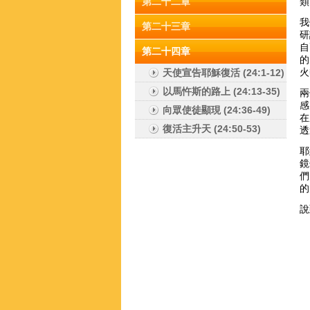
第二十二章
類
我
第二十三章
研
自
第二十四章
的
火
天使宣告耶穌復活 (24:1-12)
以馬忤斯的路上 (24:13-35)
兩
感
向眾使徒顯現 (24:36-49)
在
復活主升天 (24:50-53)
透
耶
鏡
們
的
說