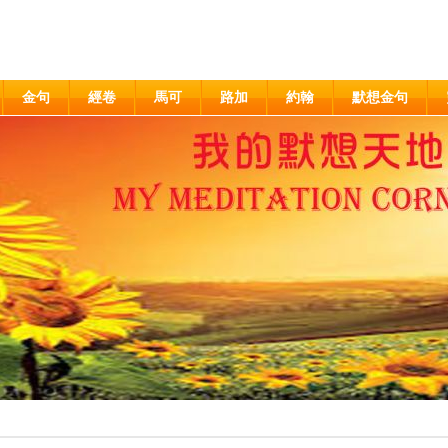
金句
經卷
馬可
路加
約翰
默想金句