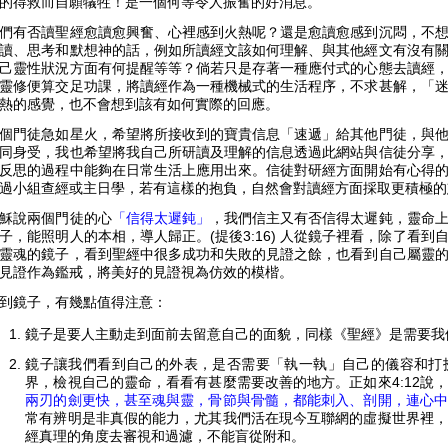
的得救而自願犠牲！是一個何等令人振奮的好消息。
們有否讀聖經愈讀愈興奮、心裡感到火熱呢？還是愈讀愈感到沉悶，不
讀、思考和默想神的話，例如所讀經文該如何理解、與其他經文有沒有
己靈性狀況方面有何提醒等等？倘若只是存著一種應付式的心態去讀經
靈修便算交足功課，將讀經作為一種機械式的生活程序，不求甚解，「
熱的感覺，也不會想到該有如何實際的回應。
個門徒急如星火，希望將所接收到的寶貴信息「速遞」給其他門徒，與
同身受，我也希望將我自己所研讀及理解的信息透過此網站與信徒分享
反思的過程中能夠在日常生活上應用出來。信徒對研經方面開始有心得
過小組查經或主日學，若有這樣的抱負，自然會對讀經方面採取更積極的
穌說兩個門徒的心
「信得太遲鈍」
，我們信主又有否信得太遲鈍，靈命
子，能照明人的本相，導人歸正。(提後3:16) 人從鏡子裡看，除了看
靈魂的鏡子，看到聖經中很多成功和失敗的見證之餘，也看到自己屬靈
見證作為鑑戒，將美好的見證視為仿效的模楷。
到鏡子，有幾點值得注意：
鏡子是要人主動走到面前去留意自己的面貌，同樣《聖經》是需要我
鏡子讓我們看到自己的外表，是否需要「執一執」自己的儀容和打
界，檢視自己的靈命，看看有甚麼需要改善的地方。正如來4:12說，
兩刃的劍更快，甚至魂與靈，骨節與骨髓，都能刺入、剖開，連心中
常有辨明是非真假的能力，尤其我們活在現今互聯網的虛擬世界裡，
經真理的角度去審視和過濾，不能盲從附和。