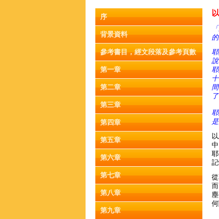
以
序
「
背景資料
的
參考書目，經文段落及參考頁數
耶
說
第一章
耶
十
第二章
間
了
第三章
耶
是
第四章
以
第五章
中
耶
第六章
記
第七章
從
而
第八章
塵
何
第九章