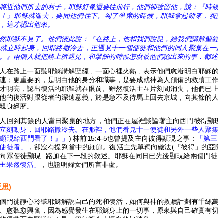
將近他們所去的村子，耶穌好像還要往前行，他們卻強留他，說：『時
！』耶穌就進去，要同他們住下。到了坐席的時候，耶穌拿起餅來，祝
，這才認出他來。
然耶穌不見了。他們彼此說：『在路上，他和我們說話，給我們講解聖
就立時起身，回耶路撒冷去，正遇見十一個使徒和他們的同人聚集在一
。』兩個人就把路上所遇見，和擘餅的時候怎麼被他們認出來的事，都述
人在路上一面聽耶穌講解聖經，一面心裡火熱，表示他們愈漸明白耶穌
連；更重要的，是明白他的身分和職事，是要成就神為人預備的救贖工
才明亮，認出復活的耶穌就在眼前。雖然復活主在片刻間消失，他們已
他的復活對跟從者的深遠意義，於是急不及待馬上回去京城，向其餘的
親身經歷。
人回到其餘的人當日聚集的地方，他們正在屋裡談論著主向西門彼得顯現的事
立刻動身，回耶路撒冷去。在那裡，他們看見十一使徒和另外一些人聚
顯現給西門看了！』」
) 林前15:4-5也曾提及主向彼得顯現之事：
「第三
使徒看」
，卻沒有提到當中的細節。復活主先單獨向磯法(「彼得」的亞蘭
向眾使徒顯現─路加在下一段的敘述。耶穌在同日已先後顯現給兩個門
主果然復活」
，也證明婦女們所言非虛。
反思)
個門徒靜心聆聽耶穌解說自己的死和復活，如何與神的救贖計劃有千絲
、愈聽愈興奮，因為感覺發生在耶穌身上的一切事，原來與自己確實有