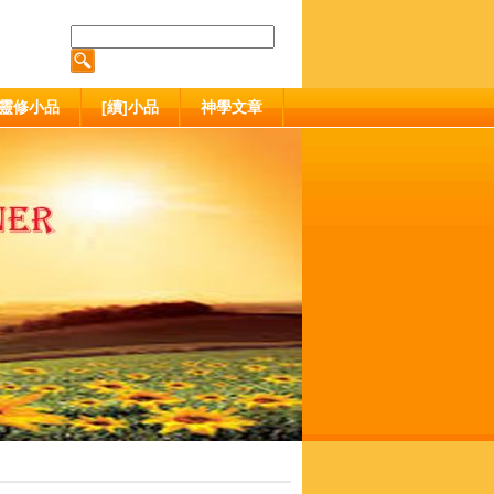
靈修小品
[續]小品
神學文章