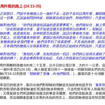
馬忤斯的路上 (24:13-35)
正當那日，門徒中有兩個人往一個村子去；這村子名叫以馬忤斯，離耶
這一切事。正談論相問的時候，耶穌親自就近他們，和他們同行；只是他
穌對他們說：
『
你們走路彼此談論的是甚麼事呢？
』
他們就站住，臉上
：
『
你在耶路撒冷作客，還不知道這幾天在那裡所出的事嗎？
』
耶穌說
穌的事。他是個先知，在神和眾百姓面前，說話行事都有大能。祭司長
字架上。但我們素來所盼望、要贖以色列民的就是他！不但如此，而且
有幾個婦女使我們驚奇；她們清早到了墳墓那裡，不見他的身體，就回
。又有我們的幾個人往墳墓那裡去，所遇見的正如婦女們所說的，只是沒
穌對他們說：
『
無知的人哪，先知所說的一切話，你們的心信得太遲鈍
應當的嗎？
』
於是從摩西和眾先知起，凡經上所指著自己的話都給他們講
馬忤斯離耶路撒冷約有二十五里，以今日的公里計算，大約十一公里。
一個叫革流巴(24:18)，兩人都是當日與十一個使徒一同聽到婦女們
穌(可16:12則形容
「耶穌變了形像，向他們顯現」
)，腦袋仍是十分清
憶猶新。
革流巴的憶述中，顯示出他們對耶穌的理解從先知的身份提升到
「素來
對所盼望的基督耶穌被釘死感到無奈和惋惜，只追究祭司長等人和羅馬
；又懷疑婦女們所說關於他復活的事是否屬實。他們的盲點就是：未能
關連。而這個關連是建立在舊約先知的預言上，因此耶穌便從這些預言開