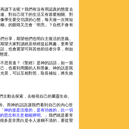
想再讀下去呢？我們有沒有用認真的態度去
關連、對自己現下的生活又有甚麼相關、對
，像學生要交功課的心態，每天做一次簡短
迷糊」的眼睛又怎會「明亮」？自然不會有
他們分享，期望他們也明白主復活的意義。
，期望大家對讀經及研經提起興趣，更希望
的話，也會冀望可與其他初信者分享，例如
態度。
上不思長進？《聖經》是神的話語，如一面
到自己，也看到周圍的人和景象。神的話是我
的光景，可以互相對照，取長補短，將失敗
們主動去探索，去檢視自己的屬靈生命。
扮。而神的話語讓我們看到自己的內心世
「神的道是活潑的，是有功效的，比一切
的思念和主意都能辨明。」
我們就是要常
很多是非黑白是令人迷糊不清的，要從聖