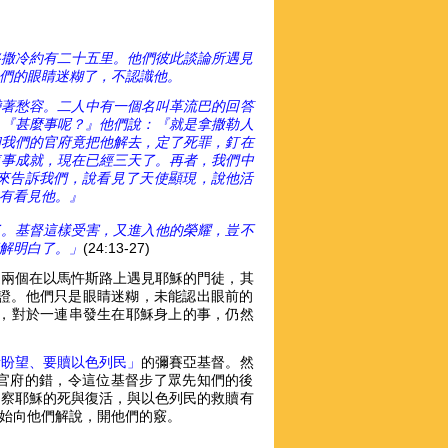
路撒冷約有二十五里。他們彼此談論所遇見
們的眼睛迷糊了，不認識他。
帶著愁容。二人中有一個名叫革流巴的回答
：
『
甚麼事呢？
』
他們說：
『
就是拿撒勒人
和我們的官府竟把他解去，定了死罪，釘在
這事成就，現在已經三天了。再者，我們中
來告訴我們，說看見了天使顯現，說他活
有看見他。
』
了。基督這樣受害，又進入他的榮耀，豈不
解明白了。」
(24:13-27)
這兩個在以馬忤斯路上遇見耶穌的門徒，其
的見證。他們只是眼睛迷糊，未能認出眼前的
醒，對於一連串發生在耶穌身上的事，仍然
所盼望、要贖以色列民」
的彌賽亞基督。然
官府的錯，令這位基督步了眾先知們的後
洞察耶穌的死與復活，與以色列民的救贖有
始向他們解說，開他們的竅。