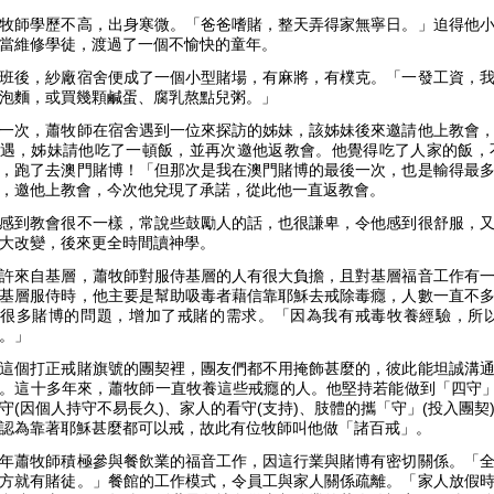
牧師學歷不高，出身寒微。「爸爸嗜賭，整天弄得家無寧日。」迫得他
當維修學徒，渡過了一個不愉快的童年。
班後，紗廠宿舍便成了一個小型賭場，有麻將，有樸克。「一發工資，
泡麵，或買幾顆鹹蛋、腐乳熬點兒粥。」
一次，蕭牧師在宿舍遇到一位來探訪的姊妹，該姊妹後來邀請他上教會
遇，姊妹請他吃了一頓飯，並再次邀他返教會。他覺得吃了人家的飯，
，跑了去澳門賭博！「但那次是我在澳門賭博的最後一次，也是輸得最
，邀他上教會，今次他兌現了承諾，從此他一直返教會。
感到教會很不一樣，常說些鼓勵人的話，也很謙卑，令他感到很舒服，
大改變，後來更全時間讀神學。
許來自基層，蕭牧師對服侍基層的人有很大負擔，且對基層福音工作有
基層服侍時，他主要是幫助吸毒者藉信靠耶穌去戒除毒癮，人數一直不
很多賭博的問題，增加了戒賭的需求。「因為我有戒毒牧養經驗，所
。」
這個打正戒賭旗號的團契裡，團友們都不用掩飾甚麼的，彼此能坦誠溝
。這十多年來，蕭牧師一直牧養這些戒癮的人。他堅持若能做到「四守」
守(因個人持守不易長久)、家人的看守(支持)、肢體的攜「守」(投入團
認為靠著耶穌甚麼都可以戒，故此有位牧師叫他做「諸百戒」。
年蕭牧師積極參與餐飲業的福音工作，因這行業與賭博有密切關係。「
方就有賭徒。」餐館的工作模式，令員工與家人關係疏離。「家人放假