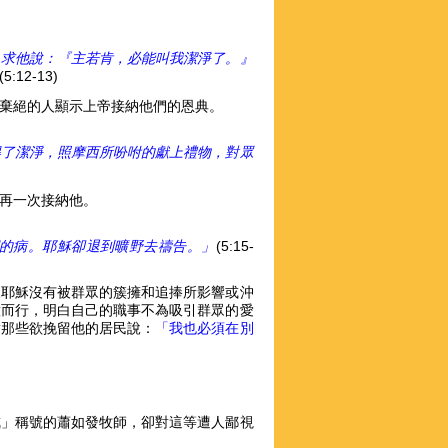
，求他說：『主若肯，必能叫我潔淨了。』
(5:12-13)
棄絕的人顯示上帝接納他們的恩典。
得了潔淨，照摩西所吩咐的獻上禮物，對眾
再一次接納他。
的病。耶穌卻退到曠野去禱告。」
(5:15-
來耶穌沒有被群眾的簇擁和追捧所影響或沖
意而行，明白自己的職事不為吸引群眾的愛
對那些欲挽留他的居民說：
「我也必須在別
戒」稱號的蕭如發牧師，卻對這等遭人鄙視