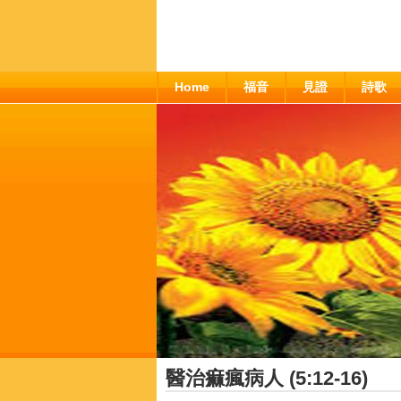
Home
福音
見證
詩歌
醫治痲瘋病人 (5:12-16)