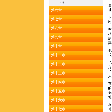
39)
蕭
裡
第六章
下
第七章
吃
第八章
有
相
第九章
約
棄
第十章
他
很
第十一章
也
第十二章
身
了
第十三章
人
第十四章
在
的
第十五章
保
他
第十六章
近
地
第十七章