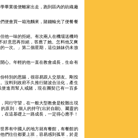
小學畢業後便離家出走，跑到區內的紡織廠
我們便會買一箱泡麵來，賭錢輸光了便餐餐
，但他一味的拒絕。有次兩人在機場送機時
不好意思再拒絕，答應了她。怎料他又爽
多的一次。」第二個星期，這位姊妹仍未放
又開心。年輕的他一直在教會成長，生命有
一份特別的恩賜，很容易跟人交朋友。剛投
多。沒料到政府不久推行賭波合法化，產生
以便進而幫人戒賭，現在團契已有一百多
通，同行守望，在一般大型教會是較難出現
的原則：個人的持守(出於自願)、屬靈的
契)，在這基礎上一路成長，一定得心應手！
全世界有中國人的地方就有餐館，有餐館的
時他們往往都要上班，容易感到孤單，於是