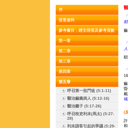
序
「
背景資料
耶
參考書目，經文段落及參考頁數
痲
第一章
「
人
第二章
耶
第三章
「
第四章
16
第五章
痲
昏
呼召第一批門徒 (5:1-11)
戴
醫治痲瘋病人 (5:12-16)
城
醫治癱子 (5:17-26)
(
呼召稅吏利未(馬太) (5:27-
28)
許
和
利未請客引起的爭議 (5:29-