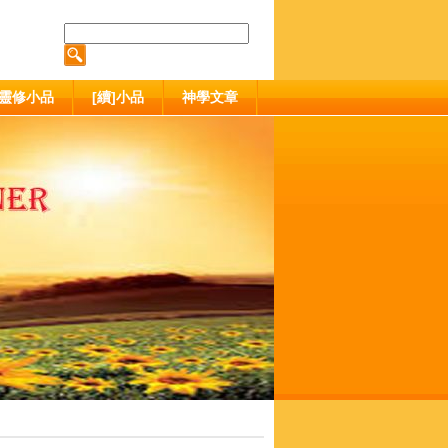
靈修小品
[續]小品
神學文章