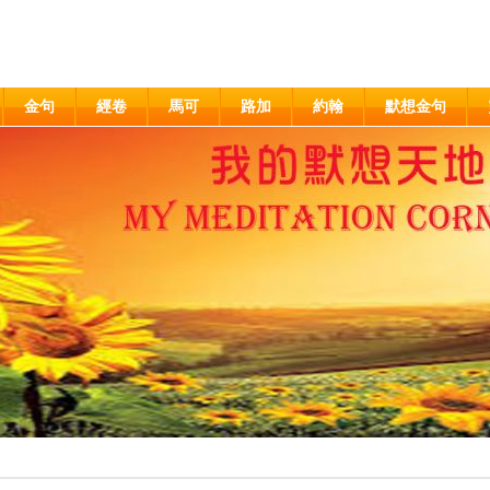
金句
經卷
馬可
路加
約翰
默想金句