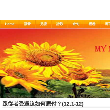
Home
福音
見證
詩歌
金句
經卷
馬
跟從者受逼迫如何應付？(12:1-12)