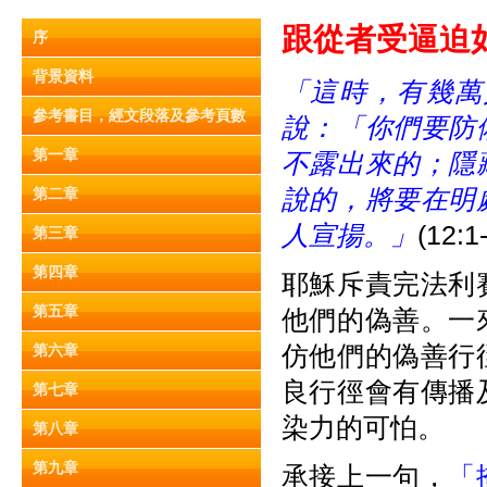
跟從者受逼迫
序
背景資料
「這時，有幾萬
參考書目，經文段落及參考頁數
說：「你們要防
第一章
不露出來的；隱
說的，將要在明
第二章
人宣揚。」
(12:1
第三章
第四章
耶穌斥責完法利
第五章
他們的偽善。一
仿他們的偽善行
第六章
良行徑會有傳播
第七章
染力的可怕。
第八章
第九章
承接上一句，
「