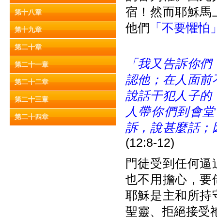
宿！然而耶穌馬
第十八章
他們
「不要懼怕
第十九章
第二十章
「我又告訴你們
第二十一章
認他；在人面前
第二十二章
說話干犯人子的
第二十三章
人帶你們到會堂
第二十四章
訴，說甚麼話；
(12:8-12)
門徒受到任何逼
也不用擔心，要
耶穌是主和所持
聖靈、拒絕接受