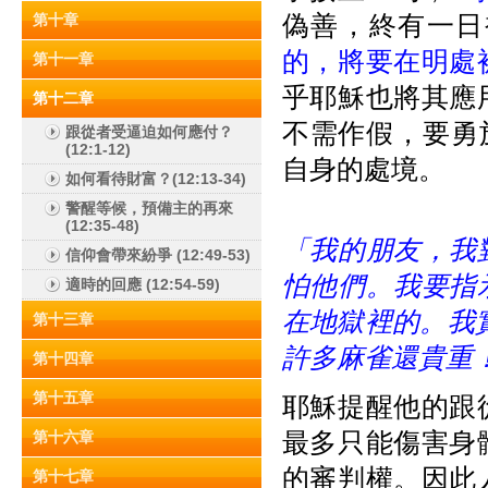
偽善，終有一日
第十章
的，將要在明處
第十一章
乎耶穌也將其應
第十二章
不需作假，要勇
跟從者受逼迫如何應付？
(12:1-12)
自身的處境。
如何看待財富？(12:13-34)
警醒等候，預備主的再來
(12:35-48)
「我的朋友，我
信仰會帶來紛爭 (12:49-53)
怕他們。我要指
適時的回應 (12:54-59)
在地獄裡的。我
第十三章
許多麻雀還貴重
第十四章
第十五章
耶穌提醒他的跟
最多只能傷害身
第十六章
的審判權。因此
第十七章