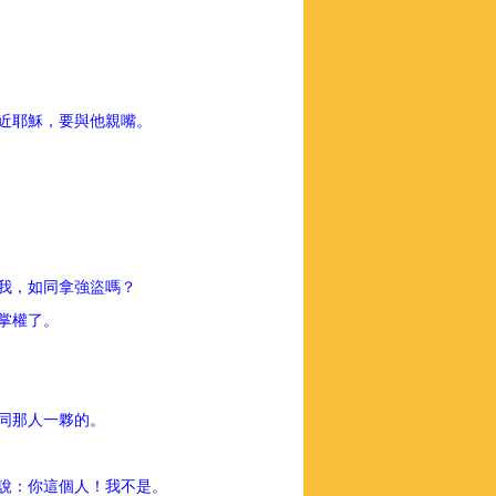
就近耶穌，要與他親嘴。
。
拿我，如同拿強盜嗎？
暗掌權了。
是同那人一夥的。
得說：你這個人！我不是。