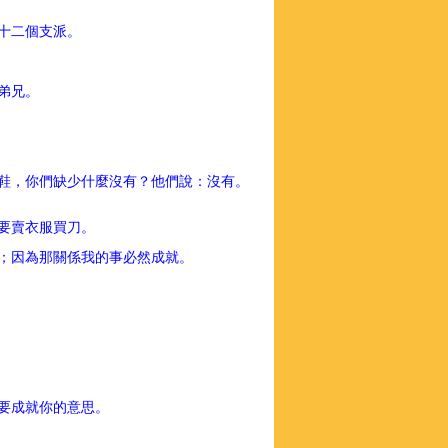
列十二個支派。
；
的弟兄。
。
鞋，你們缺少什麼沒有？他們說：沒有。
的要賣衣服買刀。
上；因為那關係我的事必然成就。
只要成就你的意思。