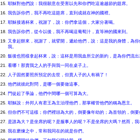
耶穌對他們說：我很願意在受害以先和你們吃這逾越節的筵席。
我告訴你們，我不再吃這筵席，直到成就在神的國裡。
耶穌接過杯來，祝謝了，說：你們拿這個，大家分著喝。
我告訴你們，從今以後，我不再喝這葡萄汁，直等神的國來到。
又拿起餅來，祝謝了，就擘開，遞給他們，說：這是我的身體，為你
我。
飯後也照樣拿起杯來，說：這杯是用我血所立的新約，是為你們流
看哪！那賣我之人的手與我一同在桌子上。
人子固然要照所預定的去世，但賣人子的人有禍了！
他們就彼此對問，是哪一個要做這事。
門徒起了爭論，他們中間哪一個可算為大。
耶穌說：外邦人有君王為主治理他們，那掌權管他們的稱為恩主。
但你們不可這樣；你們裡頭為大的，倒要像年幼的；為首領的，倒
是誰為大？是坐席的呢？是服事人的呢？不是坐席的大嗎？然而，
我在磨煉之中，常和我同在的就是你們。