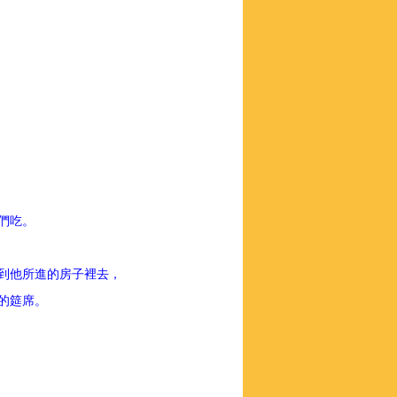
。
我們吃。
，到他所進的房子裡去，
節的筵席。
。