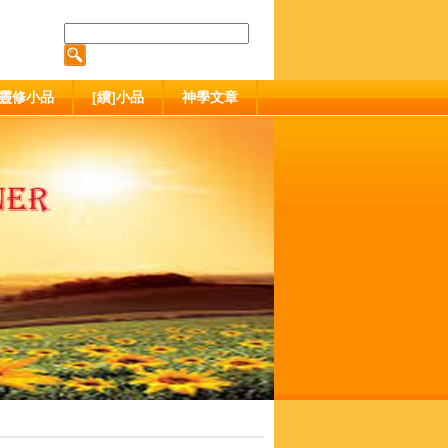
靈修小品
[續]小品
神學文章