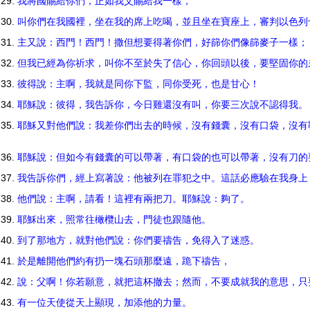
我將國賜給你們，正如我父賜給我一樣，
叫你們在我國裡，坐在我的席上吃喝，並且坐在寶座上，審判以色
主又說：西門！西門！撒但想要得著你們，好篩你們像篩麥子一樣
但我已經為你祈求，叫你不至於失了信心，你回頭以後，要堅固你
彼得說：主啊，我就是同你下監，同你受死，也是甘心！
耶穌說：彼得，我告訴你，今日雞還沒有叫，你要三次說不認得我
耶穌又對他們說：我差你們出去的時候，沒有錢囊，沒有口袋，沒有
耶穌說：但如今有錢囊的可以帶著，有口袋的也可以帶著，沒有刀
我告訴你們，經上寫著說：他被列在罪犯之中。這話必應驗在我身
他們說：主啊，請看！這裡有兩把刀。耶穌說：夠了。
耶穌出來，照常往橄欖山去，門徒也跟隨他。
到了那地方，就對他們說：你們要禱告，免得入了迷惑。
於是離開他們約有扔一塊石頭那麼遠，跪下禱告，
說：父啊！你若願意，就把這杯撤去；然而，不要成就我的意思，
有一位天使從天上顯現，加添他的力量。