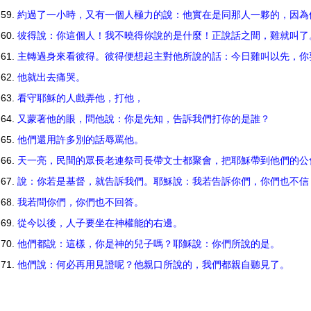
約過了一小時，又有一個人極力的說：他實在是同那人一夥的，因
彼得說：你這個人！我不曉得你說的是什麼！正說話之間，雞就叫
主轉過身來看彼得。彼得便想起主對他所說的話：今日雞叫以先，
他就出去痛哭。
看守耶穌的人戲弄他，打他，
又蒙著他的眼，問他說：你是先知，告訴我們打你的是誰？
他們還用許多別的話辱罵他。
天一亮，民間的眾長老連祭司長帶文士都聚會，把耶穌帶到他們的
說：你若是基督，就告訴我們。耶穌說：我若告訴你們，你們也不
我若問你們，你們也不回答。
從今以後，人子要坐在神權能的右邊。
他們都說：這樣，你是神的兒子嗎？耶穌說：你們所說的是。
他們說：何必再用見證呢？他親口所說的，我們都親自聽見了。