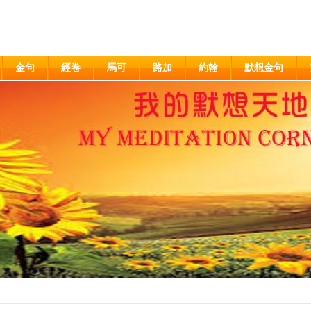
金句
經卷
馬可
路加
約翰
默想金句