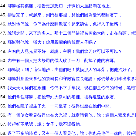
耶穌極其傷痛，禱告更加懇切，汗珠如大血點滴在地上。
禱告完了，就起來，到門徒那裡，見他們因為憂愁都睡著了，
就對他們說：你們為什麼睡覺呢？起來禱告，免得入了迷惑！
說話之間，來了許多人。那十二個門徒裡名叫猶大的，走在前頭，
耶穌對他說：猶大！你用親嘴的暗號賣人子嗎？
左右的人見光景不好，就說：主啊！我們拿刀砍可以不可以？
內中有一個人把大祭司的僕人砍了一刀，削掉了他的右耳。
耶穌說：到了這個地步，由他們吧！就摸那人的耳朵，把他治好了
耶穌對那些來拿他的祭司長和守殿官並長老說：你們帶著刀棒出來
我天天同你們在殿裡，你們不下手拿我。現在卻是你們的時候，黑
他們拿住耶穌，把他帶到大祭司的宅裡。彼得遠遠的跟著。
他們在院子裡生了火，一同坐著；彼得也坐在他們中間。
有一個使女看見彼得坐在火光裡，就定睛看他，說：這個人素來也
彼得卻不承認，說：女子，我不認得他。
過了不多的時候，又有一個人看見他，說：你也是他們一黨的。彼