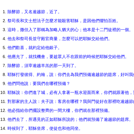
除酵節，又名逾越節，近了。
祭司長和文士想法子怎麼才能殺害耶穌，是因他們懼怕百姓。
這時，撒但入了那稱為加略人猶大的心；他本是十二門徒裡的一個
他去和祭司長並守殿官商量，怎麼可以把耶穌交給他們。
他們歡喜，就約定給他銀子。
他應允了，就找機會，要趁眾人不在跟前的時候把耶穌交給他們。
除酵節，須宰逾越羊羔的那一天到了。
耶穌打發彼得、約翰，說：你們去為我們預備逾越節的筵席，好叫
他們問他說：要我們在哪裡預備？
耶穌說：你們進了城，必有人拿著一瓶水迎面而來，你們就跟著他
對那家的主人說：夫子說：客房在哪裡？我與門徒好在那裡吃逾越
他必指給你們擺設整齊的一間大樓，你們就在那裡預備。
他們去了，所遇見的正如耶穌所說的；他們就預備了逾越節的筵席
時候到了，耶穌坐席，使徒也和他同坐。