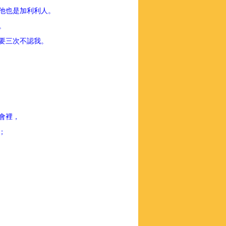
為他也是加利利人。
了。
你要三次不認我。
公會裡，
信；