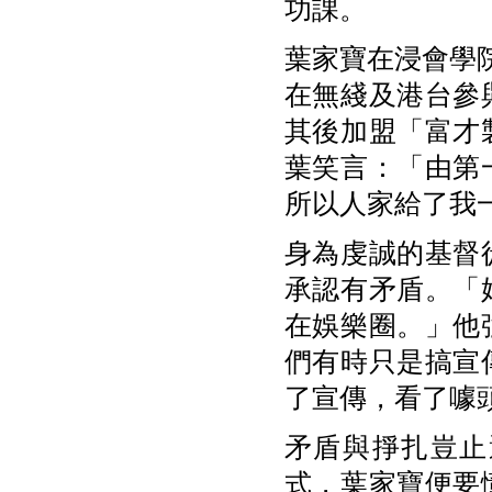
功課。
葉家寶在浸會學
在無綫及港台參
其後加盟「富才
葉笑言：「由第
所以人家給了我
身為虔誠的基督
承認有矛盾。「
在娛樂圈。」他
們有時只是搞宣
了宣傳，看了噱
矛盾與掙扎豈止
式，葉家寶便要