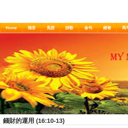
Home
福音
見證
詩歌
金句
經卷
馬
錢財的運用 (16:10-13)