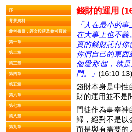
錢財的運用
(1
序
背景資料
「人在最小的事
參考書目，經文段落及參考頁數
在大事上也不義
第一章
實的錢財託付你
你們自己的東西
第二章
個愛那個，就是
第三章
門。」
(16:10-13
第四章
第五章
錢財本身是中性
財的運用並不是
第六章
第七章
門徒作為事奉神
第八章
歸，絕對不是以
第九章
而是與有需要的