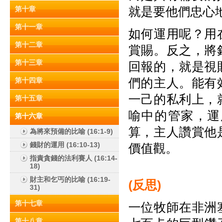
就是要他們忠心
第十章
第十一章
如何運用呢？用
第十二章
賞賜。反之，將
第十三章
回報的，就是視
們的主人。能有
第十四章
一己的私利上，
第十五章
喻中的管家，運
第十六章
算，主人讚賞他
為將來預備的比喻 (16:1-9)
錢財的運用 (16:10-13)
價值觀。
指責貪錢的法利賽人 (16:14-
18)
財主和乞丐的比喻 (16:19-
(
反思)
31)
第十七章
一位牧師在非洲
第十八章