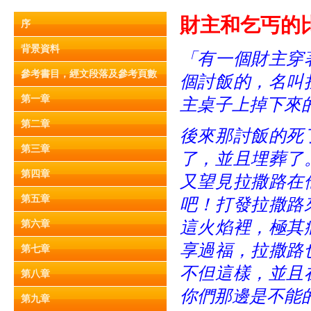
財主和乞
丐
的比
序
背景資料
「有一個財主穿
參考書目，經文段落及參考頁數
個討飯的，名叫
第一章
主桌子上掉下來
第二章
後來那討飯的死
第三章
了，並且埋葬了
第四章
又望見拉撒路在
第五章
吧！打發拉撒路
這火焰裡，極其
第六章
享過福，拉撒路
第七章
不但這樣，並且
第八章
你們那邊是不能
第九章