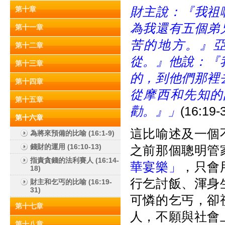
財主說：『我祖
第十章
為我還有五個弟
第十一章
苦的地方。』
第十二章
從。』他說：『
第十三章
的，到他們那裡
第十四章
從摩西和先知的
第十五章
勸。』」
(16:19-
第十六章
這比喻述及一個
為將來預備的比喻 (16:1-9)
錢財的運用 (16:10-13)
之前那個聰明管
指責貪錢的法利賽人 (16:14-
華宴樂」
，只會
18)
行乞討飯、渾身
財主和乞丐的比喻 (16:19-
31)
可憐的乞丐，卻
第十七章
人，不願與社會
第十八章