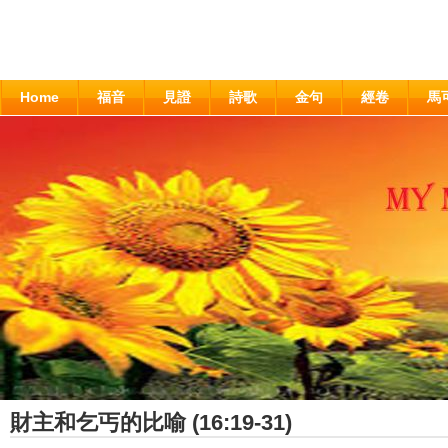
Home
福音
見證
詩歌
金句
經卷
馬
財主和乞丐的比喻 (16:19-31)