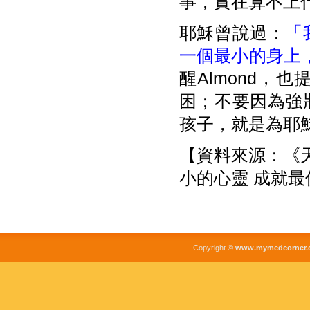
事，實在算不上
耶穌曾說過：
「
一個最小的身上
醒Almond
困；不要因為強
孩子，就是為耶
【資料來源：《天使
小的心靈 成就
Copyright ©
www.mymedcorner