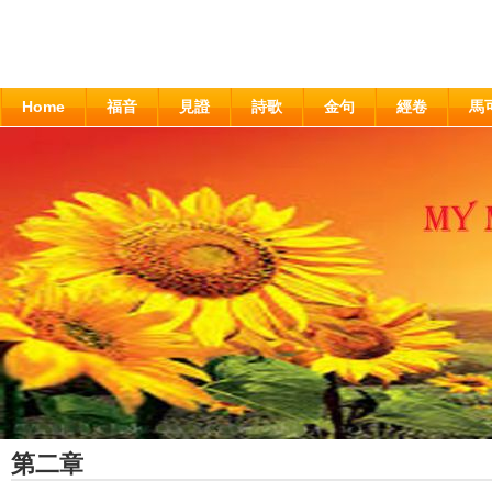
Home
福音
見證
詩歌
金句
經卷
馬
第二章