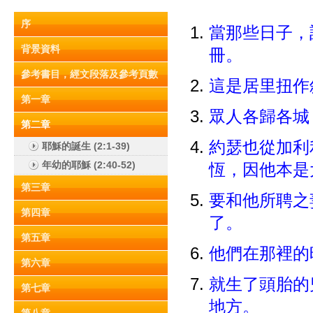
序
當那些日子，
背景資料
冊。
參考書目，經文段落及參考頁數
這是居里扭作
第一章
眾人各歸各城
第二章
約瑟也從加利
耶穌的誕生 (2:1-39)
年幼的耶穌 (2:40-52)
恆，因他本是
第三章
要和他所聘之
第四章
了。
第五章
他們在那裡的
第六章
就生了頭胎的
第七章
地方。