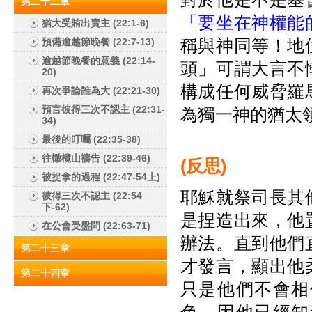
第二十二章
「要坐在神權能
猶大受賄出賣主 (22:1-6)
稱與神同等！地
預備逾越節晚餐 (22:7-13)
逾越節晚餐的意義 (22:14-
頭」可謂大言不
20)
構成任何威脅羅
再次爭論誰為大 (22:21-30)
預言彼得三次不認主 (22:31-
為獨一神的猶太
34)
最後的叮囑 (22:35-38)
往橄欖山禱告 (22:39-46)
(
反思)
被捉拿的過程 (22:47-54上)
耶穌就祭司長其
彼得三次不認主 (22:54
下-62)
是捏造出來，他
在公會受盤問 (22:63-71)
辦法。直到他們
第二十三章
才發言，顯出他
第二十四章
只是他們不會相