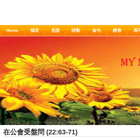
Home
福音
見證
詩歌
金句
經卷
馬
在公會受盤問 (22:63-71)