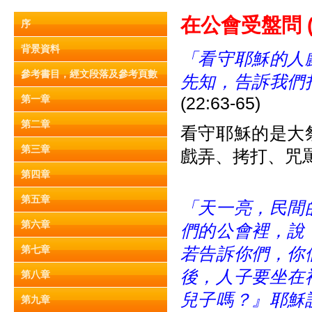
在公會受盤問 (22
序
背景資料
「看守耶穌的人
參考書目，經文段落及參考頁數
先知，告訴我們
第一章
(22:63-65)
第二章
看守耶穌的是大
第三章
戲弄、拷打、咒
第四章
第五章
「
天一亮，民間
第六章
們的公會裡，說
第七章
若告訴你們，你
後，人子要坐在
第八章
兒子嗎？』耶穌
第九章