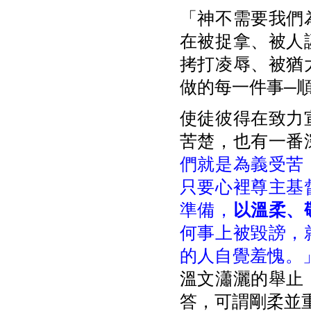
「神不需要我們
在被捉拿、被人
拷打凌辱、被猶
做的每一件事─
使徒彼得在致力
苦楚，也有一番
們就是為義受苦
只要心裡尊主基
準備，
以溫柔、
何事上被毀謗，
的人自覺羞愧。
溫文瀟灑的舉止
答，可謂剛柔並