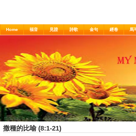
Home
福音
見證
詩歌
金句
經卷
馬
撒種的比喻 (8:1-21)