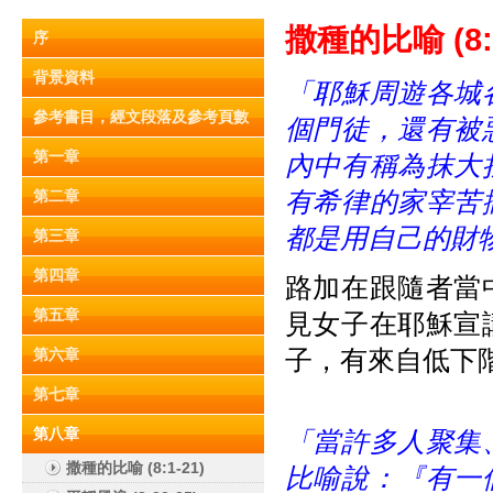
撒種的比喻
(8
序
背景資料
「耶穌周遊各城
參考書目，經文段落及參考頁數
個門徒，還有被
第一章
內中有稱為抹大
有希律的家宰苦
第二章
都是用自己的財
第三章
第四章
路加在跟隨者當
第五章
見女子在耶穌宣
子，有來自低下
第六章
第七章
第八章
「當許多人聚集
撒種的比喻 (8:1-21)
比喻說：『有一