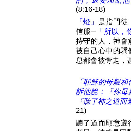
的，還要加給他
(8:16-18)
「燈」
是指門徒
信服─
「所以，
持守的人，神會
被自己心中的驕
息都會被奪走，
「耶穌的母親和
訴他說：『你母
『聽了神之道而
21)
聽了道而願意遵