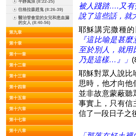
平靜風浪 (8:22-25)
被人踐踏….又
往格拉森趕鬼 (8:26-39)
說了這些話，就
醫治管會堂的女兒和患血漏
的女人 (8:40-56)
耶穌講完撒種的
第九章
『這比喻是甚麼
第十章
至於別人，就用
第十一章
乃是這樣…』」
(
第十二章
耶穌對眾人說比
第十三章
思時，他才向他
第十四章
並非故意蒙蔽聽
第十五章
事實上，只有信
第十六章
信了一段日子之
第十七章
第十八章
「那落在好土裡