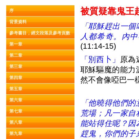
被質疑靠鬼王趕鬼 
序
背景資料
「耶穌趕出一個
參考書目，經文段落及參考頁數
人都希奇。內中
第一章
(11:14-15)
第二章
「別西卜」
原為
第三章
耶穌驅魔的能力
第四章
然不會像啞巴一
第五章
第六章
「他曉得他們的
第七章
荒場；凡一家自
能站得住呢？因
第八章
趕鬼，你們的子
第九章