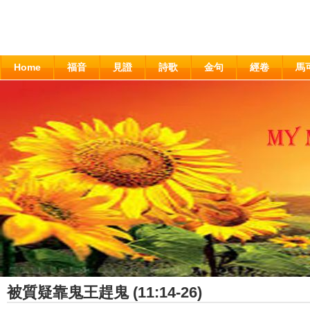
Home
福音
見證
詩歌
金句
經卷
馬
被質疑靠鬼王趕鬼 (11:14-26)