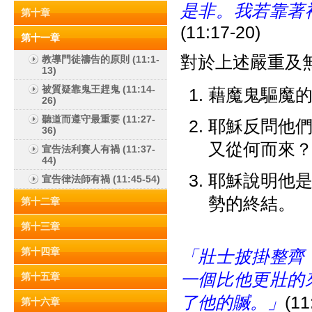
是非。我若靠著
第十章
(11:17-20)
第十一章
對於上述嚴重及
教導門徒禱告的原則 (11:1-
13)
被質疑靠鬼王趕鬼 (11:14-
藉魔鬼驅魔
26)
聽道而遵守最重要 (11:27-
耶穌反問他
36)
又從何而來
宣告法利賽人有禍 (11:37-
44)
耶穌說明他
宣告律法師有禍 (11:45-54)
勢的終結。
第十二章
第十三章
第十四章
「壯士披掛整齊
一個比他更壯的
第十五章
了他的贓。」
(11
第十六章