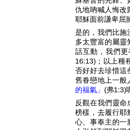
穌基督的先鋒、
仇地吶喊人悔改
耶穌面前謙卑屈
是的，我們比施
多太豐富的屬靈
話互動，我們更
16:13)；以
否好好去珍惜這
舊眷戀地上一般
的福氣」
(弗1:3
反觀在我們靈命
榜樣，去履行耶
心、事奉主的一