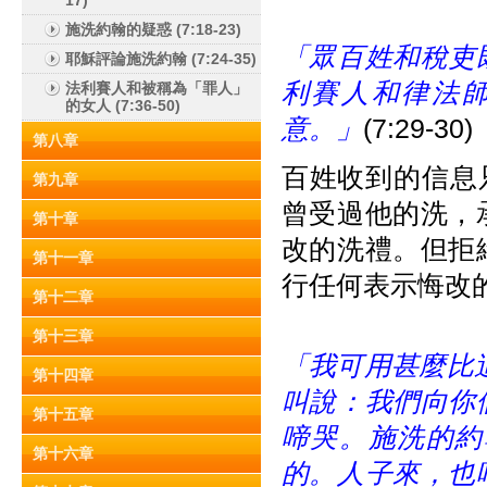
17)
施洗約翰的疑惑 (7:18-23)
「眾百姓和稅吏
耶穌評論施洗約翰 (7:24-35)
利賽人和律法
法利賽人和被稱為「罪人」
的女人 (7:36-50)
意。」
(7:29-30)
第八章
百姓收到的信息
第九章
曾受過他的洗，
第十章
改的洗禮。但拒
第十一章
行任何表示悔改
第十二章
第十三章
「我可用甚麼比
第十四章
叫說：我們向你
第十五章
啼哭。施洗的約
第十六章
的。人子來，也