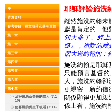
耶
穌
評論施洗
序
背景資料
縱然施洗約翰未
參考書目，經文段落及參考頁數
獻是肯定的，他
第一章
知大多了。經上
路』，所說的就
第二章
個大過約翰的；
第三章
第四章
施洗約翰是耶穌
第五章
只能預言基督的
人，施洗約翰卻
第六章
更親密。新約信
第七章
關係顯得更加親
治好羅馬百夫長的僕人 (7:1-
10)
係上看，施洗約
使寡婦的獨生子復活 (7:11-