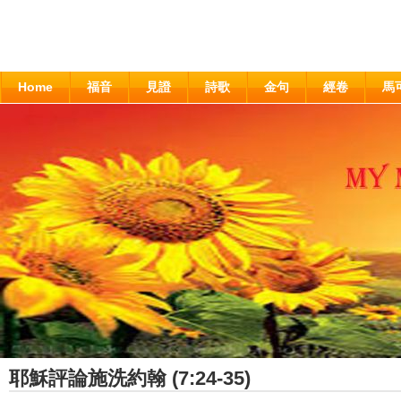
Home
福音
見證
詩歌
金句
經卷
馬
耶穌評論施洗約翰 (7:24-35)