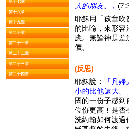
第十七章
人的朋友。」
(7:
第十八章
耶穌用「孩童吹
第十九章
的比喻，來形容
第二十章
應。無論神是差
第二十一章
價。
第二十二章
第二十三章
(
反思)
第二十四章
耶穌說：
「凡婦
小的比他還大。
國的一份子感到
位份更高！是否
洗約翰如何渡過