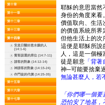
第十章
耶穌的意思當然
第十一章
身份的角度來看
第十二章
價值取向、生活
的價值系統所界
第十三章
但他生活上的次
第十四章
這便是耶穌所說
安息日醫好患水臌的人
(14:1-6)
人，這是一個極
賓客該選的席位 (14:7-11)
徒是願意
「背著
請客的對象 (14:12-14)
神─可能要捨棄過
神請客的對象 (14:15-24)
作門徒的代價 (14:25-35)
無論甚麼人，若
第十五章
第十六章
「你們哪一個要
第十七章
恐怕安了地基，