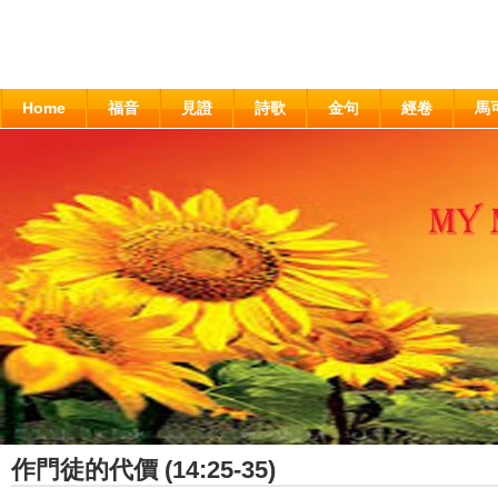
Home
福音
見證
詩歌
金句
經卷
馬
作門徒的代價 (14:25-35)