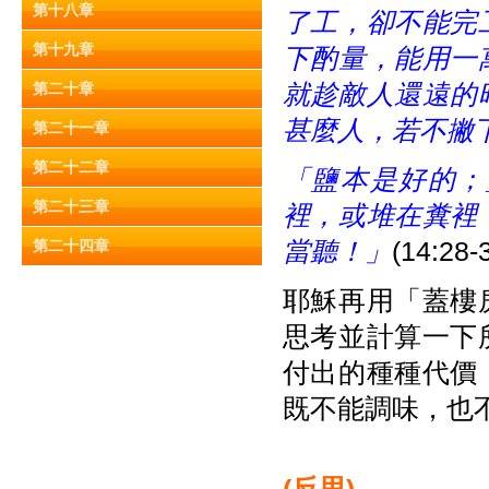
第十八章
了工，卻不能完
第十九章
下酌量，能用一
就趁敵人還遠的
第二十章
甚麼人，若不撇
第二十一章
第二十二章
「鹽本是好的；
第二十三章
裡，或堆在糞裡
當聽！」
(14:28-
第二十四章
耶穌再用「蓋樓
思考並計算一下
付出的種種代價
既不能調味，也