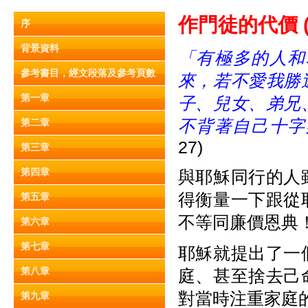
作門徒的代
價 (
序
背景資料
「有極多的人和
參考書目，經文段落及參考頁數
來，若不愛我勝
第一章
子、兒女、弟兄
不背著自己十字
第二章
27)
第三章
第四章
與耶穌同行的人
得衡量一下跟從
第五章
不等同廉價恩典
第六章
第七章
耶穌就提出了一
第八章
庭、甚至捨去己
對當時注重家庭
第九章