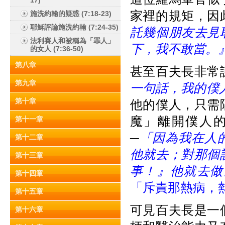
17)
家裡的規矩，因
施洗約翰的疑惑 (7:18-23)
耶穌評論施洗約翰 (7:24-35)
託幾個朋友去見
法利賽人和被稱為「罪人」
下，我不敢當。
的女人 (7:36-50)
第八章
甚至百夫長非常
第九章
一句話，我的僕
第十章
他的僕人，只需
魔」離開僕人
第十一章
─
「因為我在人
第十二章
他就去；對那個
第十三章
事！』他就去做
第十四章
「斥責那熱病，
第十五章
可見百夫長是一
第十六章