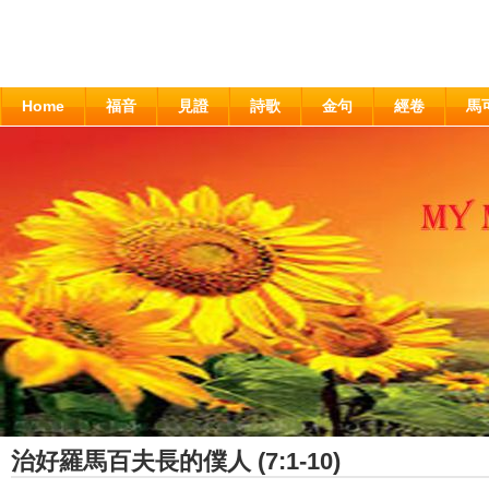
Home
福音
見證
詩歌
金句
經卷
馬
治好羅馬百夫長的僕人 (7:1-10)