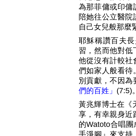
為那菲傭或印傭
陪她往公立醫院
自己女兒般那麼
耶穌稱讚百夫長
習，然而他對低
他從沒有計較社
們如家人般看待
別貢獻，不因為
們的百姓」
(7:5)
黃兆輝博士在《天
享，有幸親身近
的Watoto合
手淨腳』來支持