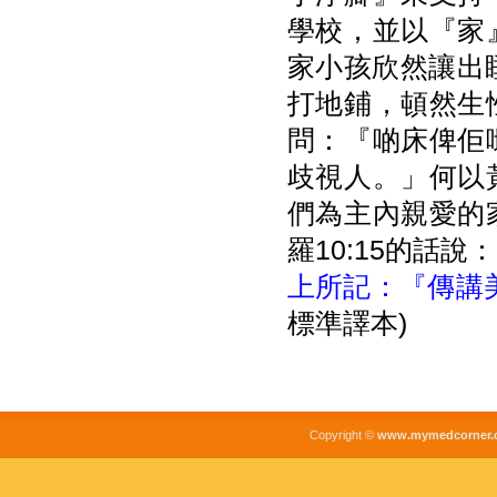
學校，並以『家
家小孩欣然讓出睡
打地鋪，頓然生
問：『啲床俾佢
歧視人。」何以
們為主內親愛的
羅10:15的話說：
上所記：『傳講
標準譯本)
Copyright ©
www.mymedcorner