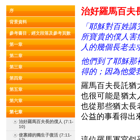
治好羅馬百夫長的
序
背景資料
「耶穌對百姓講
參考書目，經文段落及參考頁數
所寶貴的僕人害
第一章
人的幾個長老去
第二章
他們到了耶穌那
第三章
得的；因為他愛
第四章
羅馬百夫長託猶
第五章
也很可能是猶太
第六章
也從那些猶太長
第七章
公益的事看得出
治好羅馬百夫長的僕人 (7:1-
10)
使寡婦的獨生子復活 (7:11-
這位羅馬軍官似