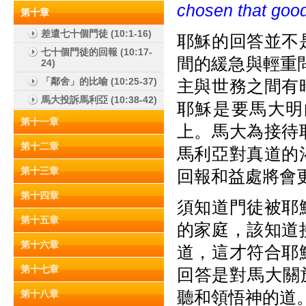
chosen that 
第十章
差遣七十個門徒 (10:1-16)
耶穌的回答並不
七十個門徒的回報 (10:17-
間的緩急與輕重問
24)
「鄰舍」的比喻 (10:25-37)
主與世務之間有
馬大投訴馬利亞 (10:38-42)
耶穌是要馬大明
第十一章
上。馬大為接待
第十二章
馬利亞對真道的
第十三章
回報和益處將會
第十四章
須知道門徒被耶
第十五章
的家庭，該知道
第十六章
道，這才符合耶
第十七章
回答是對馬大關
聽和領悟神的道
第十八章