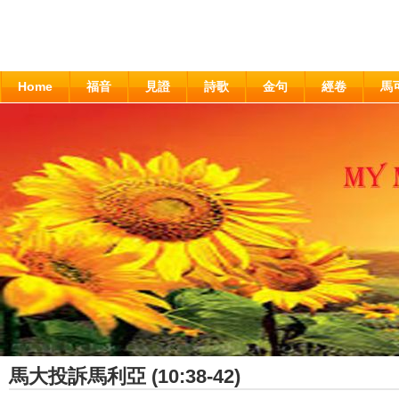
Home
福音
見證
詩歌
金句
經卷
馬
馬大投訴馬利亞 (10:38-42)