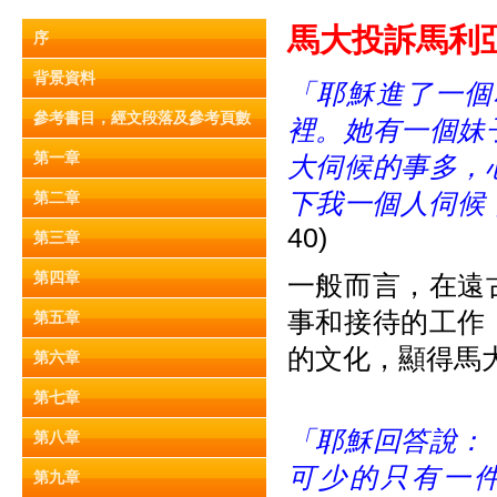
馬大投訴馬利亞 (
序
背景資料
「耶穌進了一個
參考書目，經文段落及參考頁數
裡。她有一個妹
第一章
大伺候的事多，
下我一個人伺候
第二章
40)
第三章
第四章
一般而言，在遠
事和接待的工作
第五章
的文化，顯得馬
第六章
第七章
「耶穌回答說：
第八章
可少的只有一件；
第九章