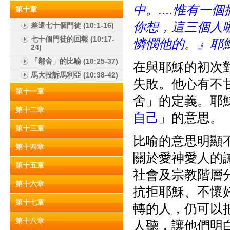
中。....惟有一
第十章
你想，這三個人
差遣七十個門徒 (10:1-16)
七十個門徒的回報 (10:17-
憐憫他的。』耶
24)
「鄰舍」的比喻 (10:25-37)
在與耶穌的初次
馬大投訴馬利亞 (10:38-42)
失敗。他心有不
第十一章
舍」的定義。耶
第十二章
自己」
的意思。
第十三章
比喻的意思明顯
第十四章
關於愛神愛人的
第十五章
社會及宗教階層
第十六章
抗拒耶穌、不懷
第十七章
轉的人，仍可以
第十八章
人聽，讓他們明