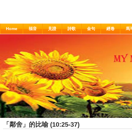
Home
福音
見證
詩歌
金句
經卷
馬
「鄰舍」的比喻 (10:25-37)