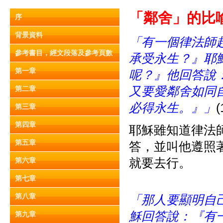
「鄰舍」的比喻 (
序
背景資料
「有一個律法師
參考書目，經文段落及參考頁數
承受永生？』耶
第一章
呢？』他回答說
又要愛鄰舍如同
第二章
必得永生。』」
(
第三章
第四章
耶穌雖知道律法
第五章
答，並叫他遵照
就要去行。
第六章
第七章
第八章
「那人要顯明自
穌回答說：『有
第九章