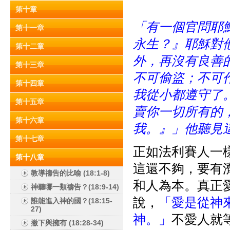
第十章
「有一個官問耶
第十一章
永生？』耶穌對
第十二章
外，再沒有良善
第十三章
不可偷盜；不可
第十四章
我從小都遵守了
第十五章
賣你一切所有的
第十六章
我。』」他聽見
第十七章
正如法利賽人一
第十八章
這還不夠，要有
教導禱告的比喻 (18:1-8)
和人為本。真正愛
神聽哪一類禱告？(18:9-14)
說，
「愛是從神
誰能進入神的國？(18:15-
27)
神。」
不愛人就
撇下與擁有 (18:28-34)