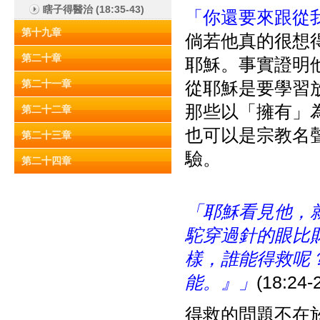
瞎子得醫治 (18:35-43)
「你還要來跟從
第十九章
倘若他真的很想
第二十章
耶穌。事實證明
第二十一章
從耶穌是要學習
那些以「擁有」
第二十二章
也可以是宗教名
第二十三章
驗。
第二十四章
「
耶穌看見他，
駝穿過針的眼比
樣，誰能得救呢
能。』」
(18:24-
得救的問題不在