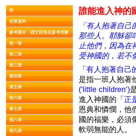
誰能進入神的國？(
序
背景資料
「有人抱著自己
參考書目，經文段落及參考頁數
那些人。耶穌卻
第一章
止他們，因為在
受神國的，若不
第二章
第三章
「有人抱著自己的嬰孩」('
第四章
是指一班人抱著
第五章
('little children’)
進入神國的
「正
第六章
恩典和憐憫，他
第七章
國的福樂，必須
第八章
軟弱無能的人。
第九章