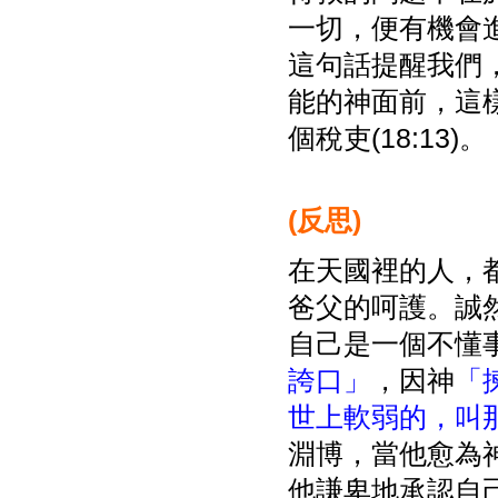
一切，便有機會
這句話提醒我們
能的神面前，這
個稅吏(18:13)。
(
反思)
在天國裡的人，
爸父的呵護。誠
自己是一個不懂
誇口」
，因神
「
世上軟弱的，叫
淵博，當他愈為
他謙卑地承認自