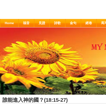
Home
福音
見證
詩歌
金句
經卷
馬
誰能進入神的國？(18:15-27)