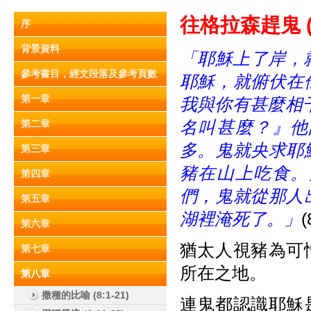
往格拉森趕鬼 (8:
序
背景資料
「耶穌上了岸，就
參考書目，經文段落及參考頁數
耶穌，就俯伏在
第一章
我與你有甚麼相
名叫甚麼？』他
第二章
多。鬼就央求耶
第三章
豬在山上吃食。
第四章
們，鬼就從那人
第五章
湖裡淹死了。」
(
第六章
猶太人視豬為可
第七章
所在之地。
第八章
撒種的比喻 (8:1-21)
連鬼都認識耶穌