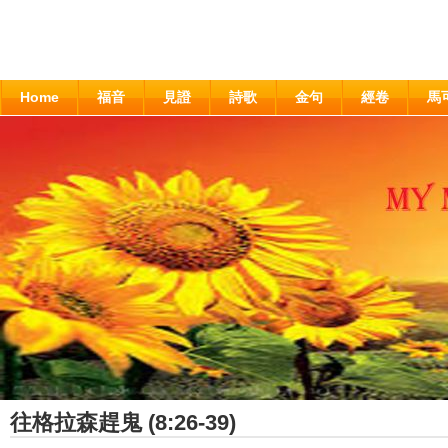
Home
福音
見證
詩歌
金句
經卷
馬
往格拉森趕鬼 (8:26-39)