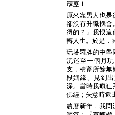
霹靂！
原來靠男人也是
卻沒有升職機會
得的？』我恨這
轉人生。於是，
玩塔羅牌的中學
沉迷至一個月玩
支，積蓄所餘無
段姻緣、見到出
深。當時我瘋狂
佛經；失意時還
農曆新年，我問
師答：『有轉機