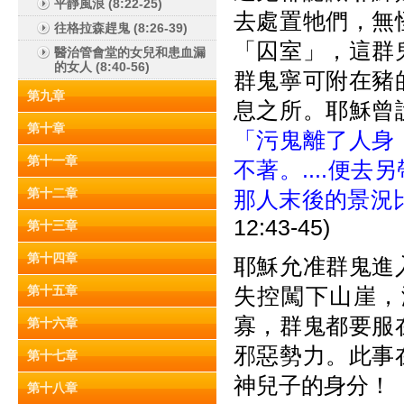
平靜風浪 (8:22-25)
去處置牠們，無
往格拉森趕鬼 (8:26-39)
「囚室」，這群
醫治管會堂的女兒和患血漏
的女人 (8:40-56)
群鬼寧可附在豬
第九章
息之所。耶穌曾
第十章
「污鬼離了人身
第十一章
不著。....便
第十二章
那人末後的景況
12:43-45)
第十三章
第十四章
耶穌允准群鬼進
第十五章
失控闖下山崖，
寡，群鬼都要服
第十六章
邪惡勢力。此事
第十七章
神兒子的身分！
第十八章