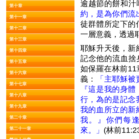
逾越節的餅和汁
第十章
約，是為你們流
第十一章
徒群體所定下的
第十二章
一層意義，透過
第十三章
耶穌升天後，新
第十四章
記念他的流血捨
第十五章
如保羅在林前1
第十六章
義：
「主耶穌被
第十七章
『這是我的身體
第十八章
行，為的是記念
第十九章
我的血所立的新
第二十章
我。』你們每
來。」
(林前11:2
第二十一章