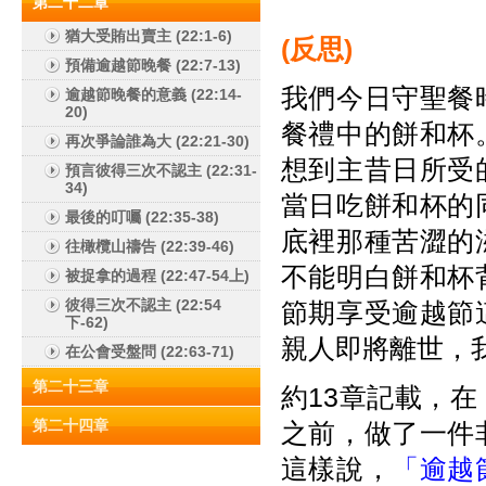
第二十二章
猶大受賄出賣主 (22:1-6)
(
反思)
預備逾越節晚餐 (22:7-13)
我們今日守聖餐
逾越節晚餐的意義 (22:14-
20)
餐禮中的餅和杯
再次爭論誰為大 (22:21-30)
想到主昔日所受
預言彼得三次不認主 (22:31-
34)
當日吃餅和杯的
最後的叮囑 (22:35-38)
底裡那種苦澀的
往橄欖山禱告 (22:39-46)
不能明白餅和杯
被捉拿的過程 (22:47-54上)
彼得三次不認主 (22:54
節期享受逾越節
下-62)
親人即將離世，
在公會受盤問 (22:63-71)
第二十三章
約13章記載，
第二十四章
之前，做了一件
這樣說，
「逾越