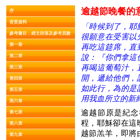
逾
越
節晚餐
的
序
背景資料
「時候到了，耶
參考書目，經文段落及參考頁數
很願意在受害以
第一章
再吃這筵席，直
說：
『
你們拿這
第二章
再喝這葡萄汁，
第三章
開，遞給他們，
第四章
如此行，為的是
第五章
用我血所立的新
第六章
逾越節原是紀念
第七章
程，耶穌卻在這
第八章
越節羔羊，即將
第九章