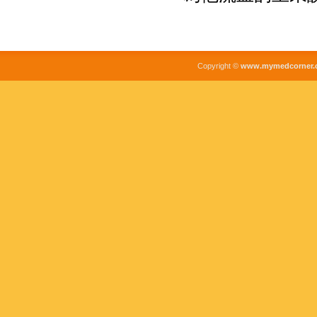
Copyright ©
www.mymedcorner