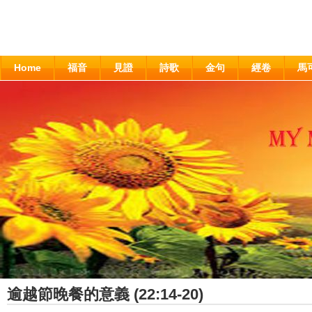
Home
福音
見證
詩歌
金句
經卷
馬
逾越節晚餐的意義 (22:14-20)