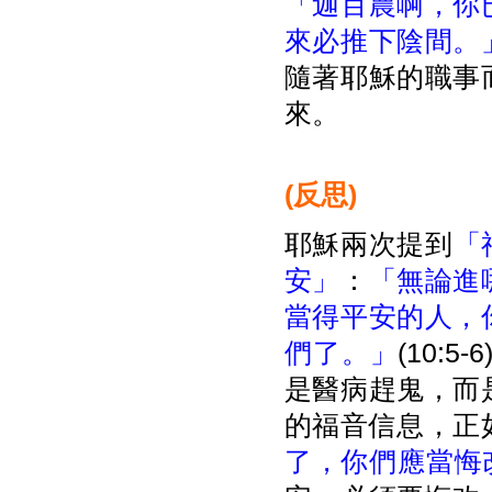
「迦百農啊，你
來必推下陰間。
隨著耶穌的職事
來。
(
反思)
耶穌兩次提到
「
安」
：
「無論進
當得平安的人，
們了。」
(10:
是醫病趕鬼，而
的福音信息，正
了，你們應當悔