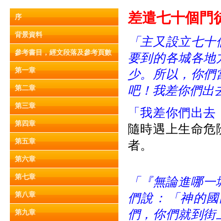
差遣七十個門徒 (
序
背景資料
「主又設立七十
參考書目，經文段落及參考頁數
要到的各城各地
第一章
少。所以，你們
吧！我差你們出
第二章
第三章
「我差你們出去
第四章
隨時遇上生命危
第五章
者。
第六章
第七章
「『無論進哪一城
第八章
們說：「神的國
們，你們就到街
第九章