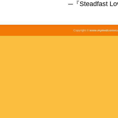
─『Steadfas
Copyright ©
www.mymedcorner