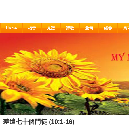
Home
福音
見證
詩歌
金句
經卷
馬
差遣七十個門徒 (10:1-16)