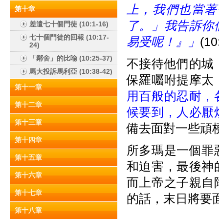
上，我們也當著
第十章
了。」我告訴你
差遣七十個門徒 (10:1-16)
七十個門徒的回報 (10:17-
易受呢！』」
(10
24)
「鄰舍」的比喻 (10:25-37)
不接待他們的城
馬大投訴馬利亞 (10:38-42)
保羅囑咐提摩太
第十一章
用百般的忍耐，
第十二章
候要到，人必厭煩
第十三章
備去面對一些頑
第十四章
所多瑪是一個罪
第十五章
和迫害，最後神
第十六章
而上帝之子親自
第十七章
的話，末日將要
第十八章